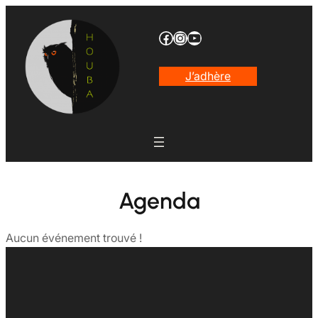
Aller
au
Facebook
Instagram
YouTube
contenu
J’adhère
Agenda
Aucun événement trouvé !