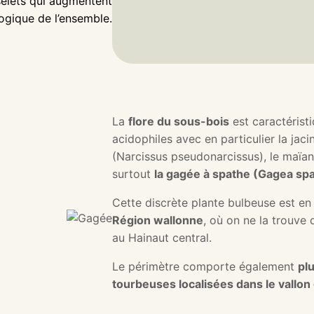
sselets qui augmentent
logique de l’ensemble.
La
flore du sous-bois
est caractérist
acidophiles avec en particulier la jaci
(Narcissus pseudonarcissus), le maïa
surtout
la gagée à spathe (Gagea sp
Cette discrète plante bulbeuse est en
Région wallonne
, où on ne la trouve
au Hainaut central.
Le périmètre comporte également
pl
tourbeuses localisées dans le vallon