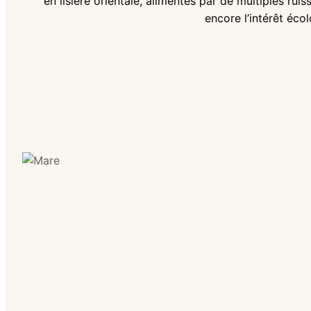
en lisière orientale, alimentés par de multiples rui
encore l’intérêt éco