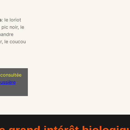
s
: le loriot
pic noir, le
amandre
r, le coucou
 consultée
ussière