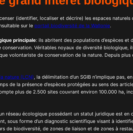
e grand intérêt biologi
recenser (identifier, localiser et décrire) les espaces nature
nsultable sur le
portail biodiversité de la Wallonie
.
gique principale
: ils abritent des populations d’espèces et
 conservation. Véritables noyaux de diversité biologique, i
ue volontariste de conservation de la nature. Depuis plus d’u
 la nature (LCN)
, la délimitation d’un SGIB n’implique pas, en
temps de la présence d’espèces protégées au sens des articl
pte plus de 2.500 sites couvrant environ 100.000 ha, inclu
d’un réseau écologique possédant un statut juridique est en
t, sous forme d’un diagnostic scientifique visant à identif
 de biodiversité, de zones de liaison et de zones à restau