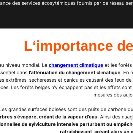
tance des services écosytémiques fournis par ce réseau ser
L
‘importance de
u niveau mondial. Le
changement climatique
et les forêts
essentiel dans
l’atténuation du changement climatique
. En 
 extrêmes, sécheresses et canicules causant des feux de 
s. Les forêts belges n’y échappent pas et les effets sont d
mesures dès aujou
Les grandes surfaces boisées sont des puits de carbone qui 
 arbres s’évapore, créant de la vapeur d’eau
. Ainsi des nua
tionnelles de sylviculture intensive perturbent ou empêch
rafraîchissant, créant alors un