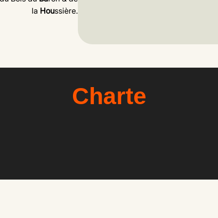
la
Hou
ssière.
Charte