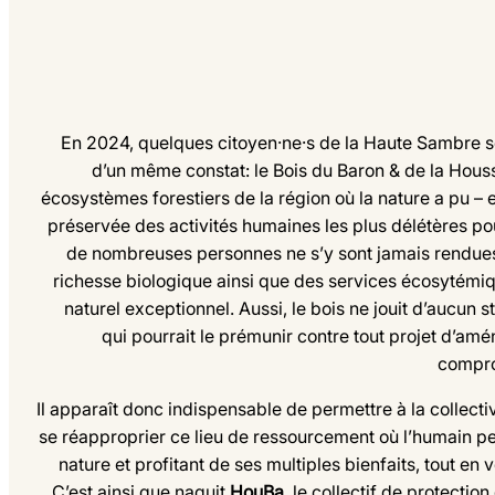
En 2024, quelques citoyen·ne·s de la Haute Sambre se
d’un même constat: le Bois du Baron & de la Houssi
écosystèmes forestiers de la région où la nature a pu – 
préservée des activités humaines les plus délétères po
de nombreuses personnes ne s’y sont jamais rendues 
richesse biologique ainsi que des services écosytémiqu
naturel exceptionnel. Aussi, le bois ne jouit d’aucun st
qui pourrait le prémunir contre tout projet d’am
compro
Il apparaît donc indispensable de permettre à la collecti
se réapproprier ce lieu de ressourcement où l’humain pe
nature et profitant de ses multiples bienfaits, tout en v
C’est ainsi que naquit
HouBa
, le collectif de protectio