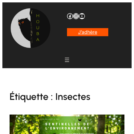
Aller
au
Facebook
Instagram
YouTube
contenu
J’adhère
Étiquette :
Insectes