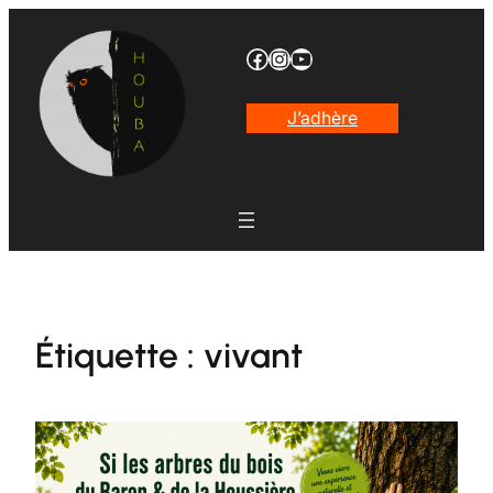
Aller
au
Facebook
Instagram
YouTube
contenu
J’adhère
Étiquette :
vivant